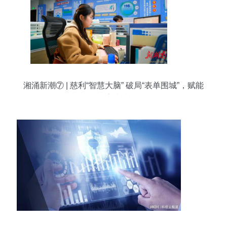
湘涌新潮⑦ | 慈利“智慧大脑” 破局“表单围城”，赋能
数字未来